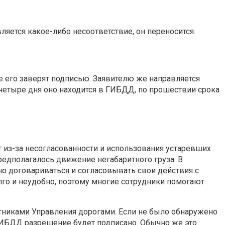
яется какое-либо несоответствие, он переносится.
е его заверят подписью. Заявителю же направляется
четыре дня оно находится в ГИБДД, по прошествии срока
т из-за несогласованности и использования устаревших
редполагалось движение негабаритного груза. В
но договариваться и согласовывать свои действия с
лго и неудобно, поэтому многие сотрудники помогают
отниками Управления дорогами. Если не было обнаружено
 ГИБДД разрешение будет подписано. Обычно же это