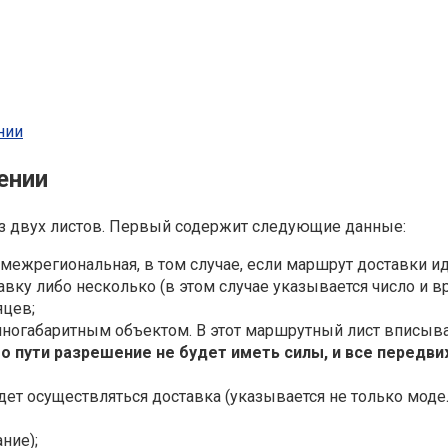
нии
ении
из двух листов. Первый содержит следующие данные:
межрегиональная, в том случае, если маршрут доставки ид
тавку либо несколько (в этом случае указывается число и
яцев;
упногабаритным объектом. В этот маршрутный лист вписы
го пути разрешение не будет иметь силы, и все перед
ет осуществляться доставка (указывается не только модел
ние);