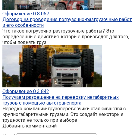
Оформление
0
8 057
Договор на проведение погрузочно-разгрузочные работ
и его особенности
Что такое погрузочно-разгрузочные работы? Это
определённые действия, которые производят для того,
чтобы поднять груз
Оформление
0
3 842
Получаем разрешение на перевозку негабаритных
грузов с помощью автотранспорта
Нередко компании-грузоперевозчики сталкиваются с
крупногабаритными грузами. Это создаёт некоторые
трудности не только при выборе
Добавить комментарий